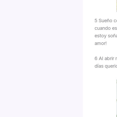
5 Sueño co
cuando es
estoy soña
amor!
6 Al abrir
días queri