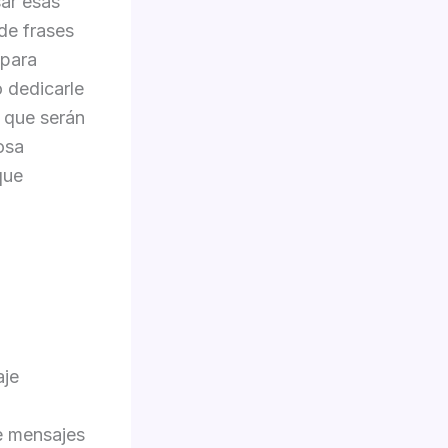
ar esas
 de frases
 para
 dedicarle
 que serán
osa
que
aje
e mensajes