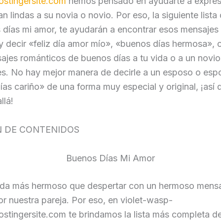
stingersite.com
hemos pensado en ayudarte a expres
an lindas a su novia o novio. Por eso, la siguiente lista
 días mi amor, te ayudarán a encontrar esos mensajes
 decir «feliz día amor mío», «buenos días hermosa», o
jes románticos de buenos días a tu vida o a un novio
es. No hay mejor manera de decirle a un esposo o esp
as cariño» de una forma muy especial y original, ¡así 
llá!
 DE CONTENIDOS
Buenos Días Mi Amor
da más hermoso que despertar con un hermoso mens
r nuestra pareja. Por eso, en violet-wasp-
stingersite.com te brindamos la lista más completa d