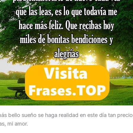
ás bello sueño se haga realidad en este día tan precio
as, mi amor.