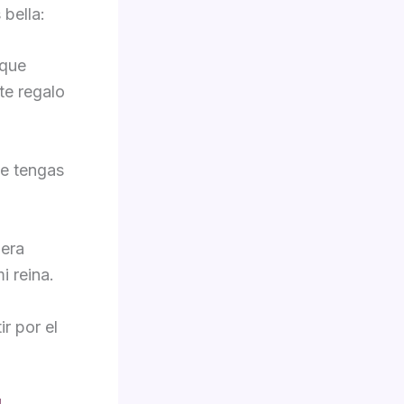
bella:
 que
te regalo
ue tengas
dera
i reina.
r por el