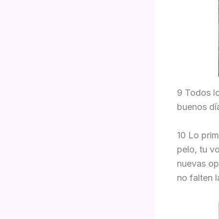
9 Todos l
buenos día
10 Lo prime
pelo, tu v
nuevas opo
no falten l