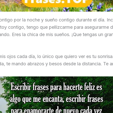
ntigo por la noche y sueño contigo durante el día. In
toy contigo, tengo que pellizcarme para asegurarme 
ndo. Eres la chica de mis sueños. ¡Que tengas un gran
 mis ojos cada día, lo único que quiero ver es tu sonris
da, te mando abrazos y besos desde la distancia. Te 