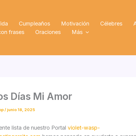
ida
Cumpleaños
Motivación
Célebres
on frases
Oraciones
Más
s Días Mi Amor
op
/
junio 18, 2025
iente lista de nuestro Portal
violet-wasp-