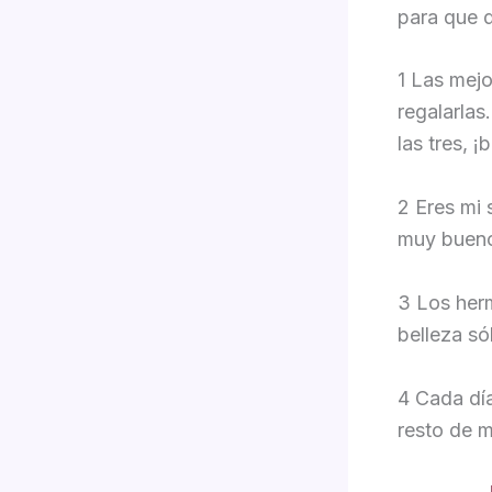
para que d
1 Las mej
regalarlas
las tres, 
2 Eres mi 
muy bueno
3 Los her
belleza só
4 Cada día
resto de m