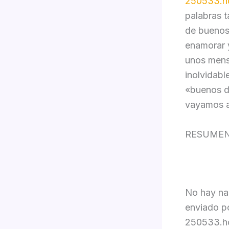
250533.ho
palabras t
de buenos
enamorar y
unos mensa
inolvidabl
«buenos dí
vayamos a
RESUMEN
No hay na
enviado po
250533.ho