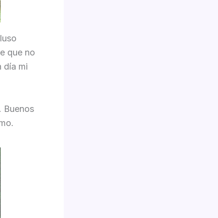
cluso
de que no
 día mi
a. Buenos
amo.