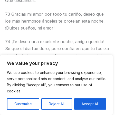
Que descanses.
73 Gracias mi amor por todo tu cariño, deseo que
los más hermosos ángeles te protejan esta noche.
¡Dulces sueños, mi amor!
74 ¡Te deseo una excelente noche, amigo querido!
Sé que el día fue duro, pero confía en que tu fuerza
de voluntad es más grande que cualquier montaña y
puedes con cualquier reto que pueda surgir.
We value your privacy
¡Buenas noches!
We use cookies to enhance your browsing experience,
serve personalised ads or content, and analyse our traffic.
75 Tu amistad es un tesoro irremplazable. Que
By clicking "Accept All", you consent to our use of
pases una excelente noche, amiga querida, no
cookies.
olvides nunca lo especial que eres para mí.
Customise
Reject All
Accept All
76 Ningún mal podrá tocarte esta noche porque he