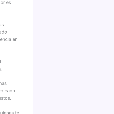
dor es
os
cado
sencia en
l
s.
chas
co cada
estos.
quienes te