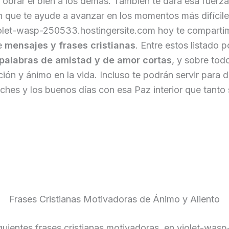
 obrar el bien a los demás. También te dará esa fuerza
 que te ayude a avanzar en los momentos más difícile
iolet-wasp-250533.hostingersite.com hoy te comparti
de
mensajes y frases cristianas
. Entre estos listado 
palabras de amistad y de amor cortas
, y sobre todo
ión y ánimo en la vida. Incluso te podrán servir para d
hes y los buenos días con esa Paz interior que tanto
Frases Cristianas Motivadoras de Ánimo y Aliento
guientes frases cristianas motivadoras, en violet-wasp