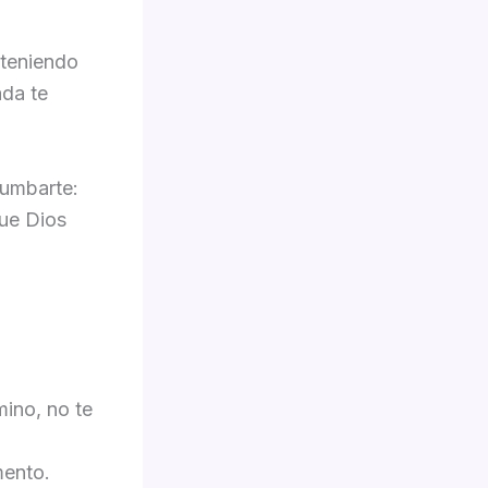
 teniendo
ada te
rumbarte:
ue Dios
ino, no te
mento.