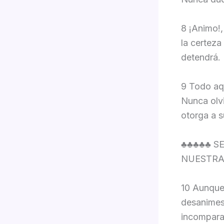
8 ¡Animo!,
la certeza
detendrá.
9 Todo aqu
Nunca olv
otorga a s
♣♣♣♣♣ S
NUESTRA
10 Aunque 
desanimes,
incomparab