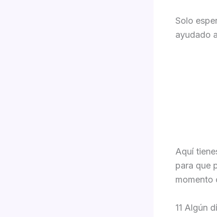
Solo esper
ayudado a
Aquí tiene
para que p
momento d
11 Algún d