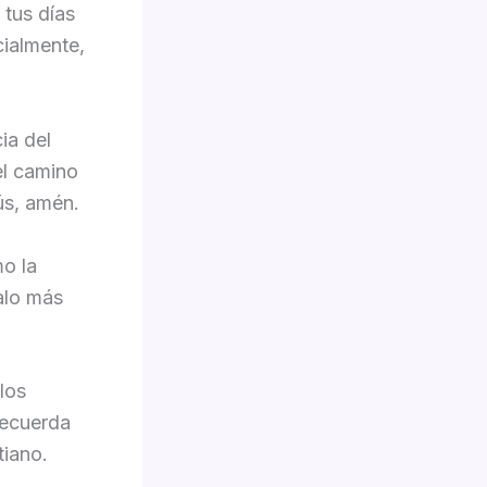
 tus días
cialmente,
ia del
el camino
ús, amén.
mo la
alo más
los
Recuerda
tiano.