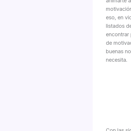
animarte a
motivación
eso, en v
listados 
encontrar
de motivac
buenas noc
necesita.
Con las si