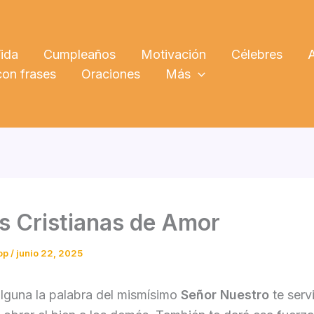
ida
Cumpleaños
Motivación
Célebres
on frases
Oraciones
Más
s Cristianas de Amor
op
/
junio 22, 2025
lguna la palabra del mismísimo
Señor Nuestro
te serv