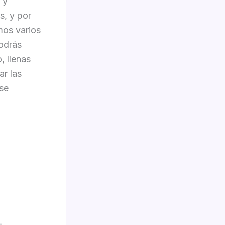
 y
s, y por
mos varios
podrás
, llenas
ar las
 se
-