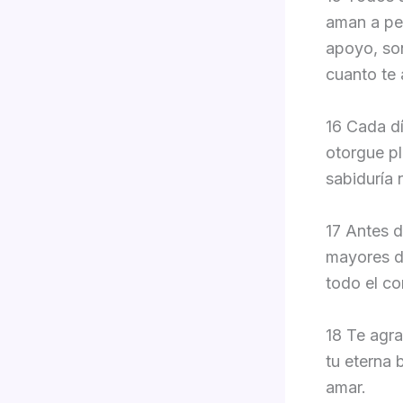
aman a pes
apoyo, so
cuanto te
16 Cada dí
otorgue pl
sabiduría 
17 Antes d
mayores d
todo el co
18 Te agra
tu eterna 
amar.