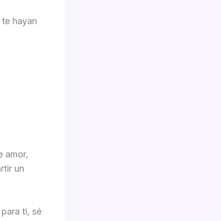
, te hayan
e amor,
tir un
para ti, sé