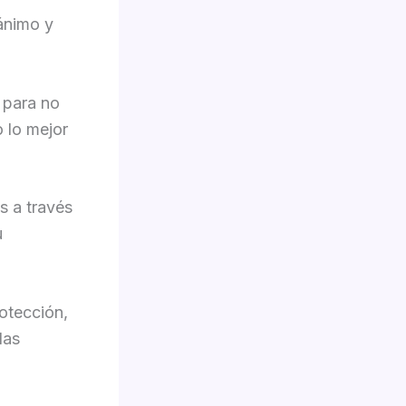
ánimo y
s para no
 lo mejor
s a través
u
otección,
las