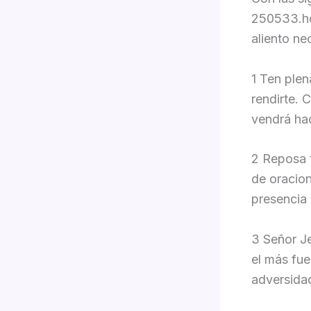
250533.ho
aliento ne
1 Ten plen
rendirte. 
vendrá hac
2 Reposa t
de oracion
presencia 
3 Señor Je
el más fue
adversida