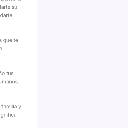
darte su
darte
a que te
la
ño tus
us manos
 familia y
gnifica