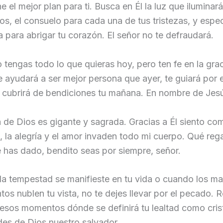
ne el mejor plan para ti. Busca en Él la luz que iluminará
s, el consuelo para cada una de tus tristezas, y espe
za para abrigar tu corazón. El señor no te defraudará.
 tengas todo lo que quieras hoy, pero ten fe en la grac
te ayudará a ser mejor persona que ayer, te guiará por 
y cubrirá de bendiciones tu mañana. En nombre de Jes
a de Dios es gigante y sagrada. Gracias a Él siento co
 la alegría y el amor invaden todo mi cuerpo. Qué reg
 has dado, bendito seas por siempre, señor.
a tempestad se manifieste en tu vida o cuando los ma
os nublen tu vista, no te dejes llevar por el pecado. 
esos momentos dónde se definirá tu lealtad como cris
es de Dios nuestro salvador.