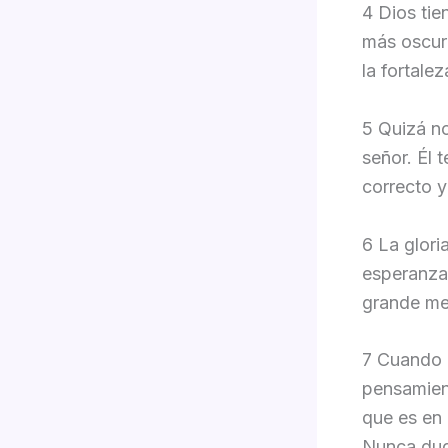
4 Dios tie
más oscuro
la fortale
5 Quizá no
señor. Él 
correcto 
6 La glori
esperanza,
grande me
7 Cuando l
pensamient
que es en 
Nunca dud